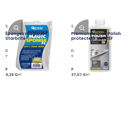
Star Brite
Star Brite
Éponges magiques
Premium Marine Polish
Starbrite
protecteur au PTEF
Disponible en plusieurs
Disponible en plusieurs
variantes
variantes
Prix public à partir de
Prix public à partir de
4,28 €
37,07 €
HT
HT