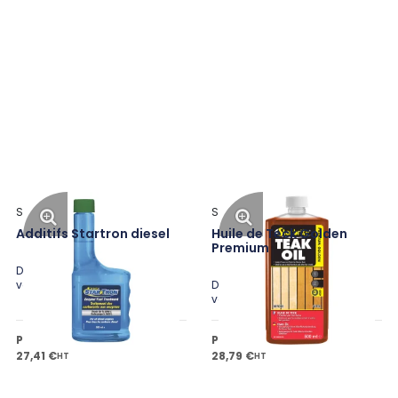
Star Brite
Star Brite
Additifs Startron diesel
Huile de Teck Golden
Premium
Disponible en plusieurs
variantes
Disponible en plusieurs
variantes
Prix public à partir de
Prix public à partir de
27,41 €
28,79 €
HT
HT