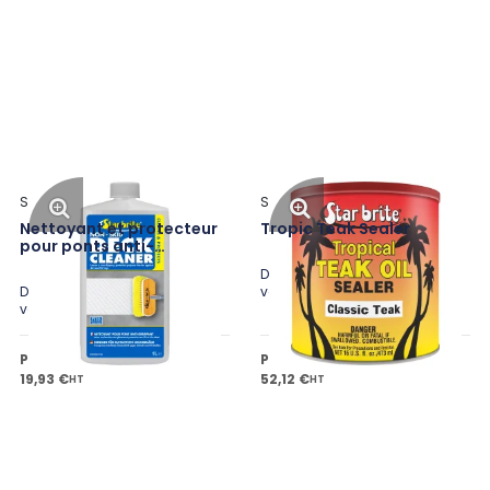
Star Brite
Star Brite
Nettoyant et protecteur
Tropic Teak Sealer
pour ponts anti-
dérapants
Disponible en plusieurs
Disponible en plusieurs
variantes
variantes
Prix public à partir de
Prix public à partir de
19,93 €
52,12 €
HT
HT