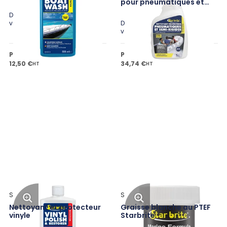
pour pneumatiques et
semi-rigides
Disponible en plusieurs
variantes
Disponible en plusieurs
variantes
Prix public à partir de
Prix public à partir de
12,50 €
34,74 €
HT
HT
Star Brite
Star Brite
Nettoyant et protecteur
Graisse blanche au PTEF
vinyle
Starbrite