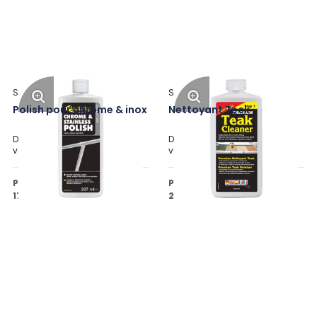
Star Brite
Star Brite
Polish pour chrome & inox
Nettoyant Teck
Disponible en plusieurs
Disponible en plusieurs
variantes
variantes
Prix public à partir de
Prix public à partir de
17,00 €
20,30 €
HT
HT