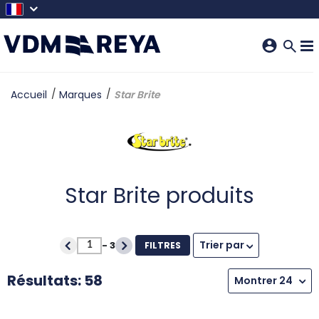
SKIP TO MAIN CONTENT
Accueil
Marques
Star Brite
Star Brite produits
Trier par
-
3
FILTRES
Résultats: 58
Montrer 24