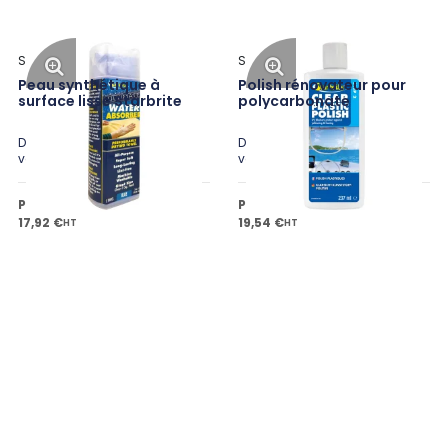
Star Brite
Star Brite
Peau synthétique à
Polish rénovateur pour
surface lisse Starbrite
polycarbonate
Disponible en plusieurs
Disponible en plusieurs
variantes
variantes
Prix public à partir de
Prix public à partir de
17,92 €
19,54 €
HT
HT