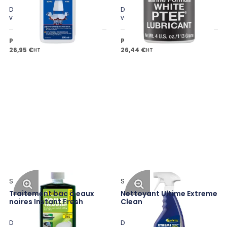
Disponible en plusieurs
Disponible en plusieurs
variantes
variantes
Prix public à partir de
Prix public à partir de
26,95 €
26,44 €
HT
HT
Star Brite
Star Brite
Traitement bac à eaux
Nettoyant Ultime Extreme
noires Instant Fresh
Clean
Disponible en plusieurs
Disponible en plusieurs