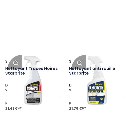
Star Brite
Star Brite
Nettoyant Traces Noires
Nettoyant anti rouille
Starbrite
Starbrite
Disponible en plusieurs
Disponible en plusieurs
variantes
variantes
Prix public à partir de
Prix public à partir de
21,41 €
21,76 €
HT
HT