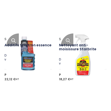
Star Brite
Star Brite
Additifs Startron essence
Nettoyant anti-
moisissure Starbrite
Disponible en plusieurs
variantes
Disponible en plusieurs
variantes
Prix public à partir de
Prix public à partir de
22,12 €
18,27 €
HT
HT