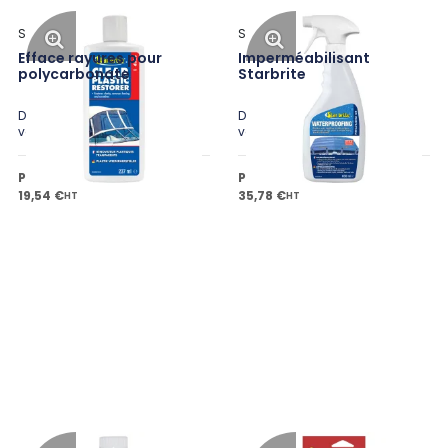
Star Brite
Star Brite
Efface rayures pour
Imperméabilisant
polycarbonate
Starbrite
Disponible en plusieurs
Disponible en plusieurs
variantes
variantes
Prix public à partir de
Prix public à partir de
19,54 €
35,78 €
HT
HT