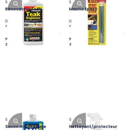
Star Brite
Star Brite
Rénovateur Teck
Mastic Epoxy
Disponible en plusieurs
Disponible en plusieurs
variantes
variantes
Prix public à partir de
Prix public à partir de
20,30 €
30,71 €
HT
HT
Star Brite
Star Brite
Savon multi-usage
Nettoyant/protecteur