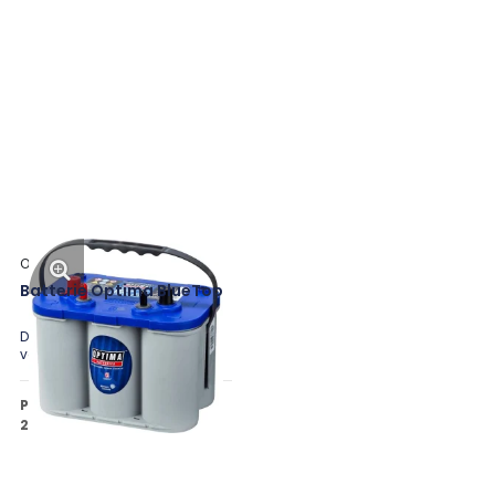
Optima
Batterie Optima BlueTop
Disponible en plusieurs
variantes
Prix public à partir de
253,31 €
HT