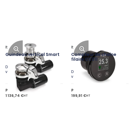
Italwinch
Italwinch
Guindeau vertical Smart
Compteur de chaîne
filaire CC011
Disponible en plusieurs
variantes
Disponible en plusieurs
variantes
Prix public à partir de
Prix public à partir de
1 136,74 €
199,91 €
HT
HT