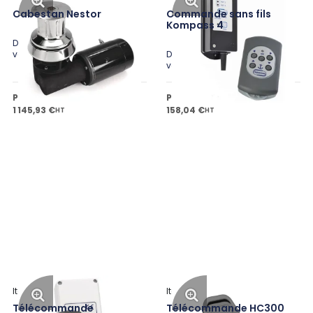
Cabestan Nestor
Commande sans fils
Kompass 4
Disponible en plusieurs
variantes
Disponible en plusieurs
variantes
Prix public à partir de
Prix public à partir de
1 145,93 €
158,04 €
HT
HT
Italwinch
Italwinch
Télécommande
Télécommande HC300