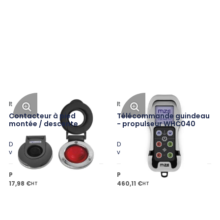
Italwinch
Italwinch
Contacteur à pied
Télécommande guindeau
montée / descente
- propulseur WHC040
Disponible en plusieurs
Disponible en plusieurs
variantes
variantes
Prix public à partir de
Prix public à partir de
17,98 €
460,11 €
HT
HT