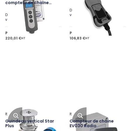
compteur de chaîne
EV040
Disponible en plusieurs
Disponible en plusieurs
variantes
variantes
Prix public à partir de
Prix public à partir de
220,01 €
106,83 €
HT
HT
Italwinch
Italwinch
Guindeau vertical Star
Compteur de chaine
Plus
EV030 Radio