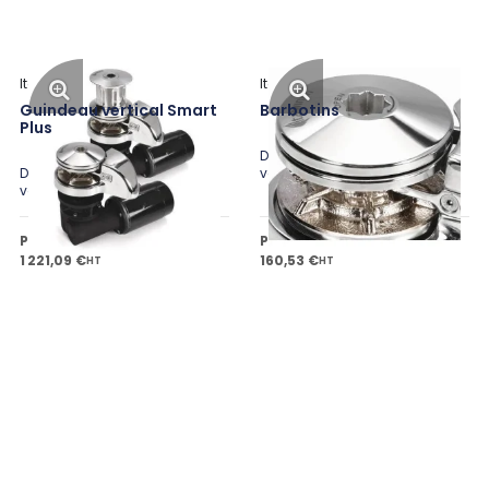
Italwinch
Italwinch
Guindeau vertical Smart
Barbotins
Plus
Disponible en plusieurs
Disponible en plusieurs
variantes
variantes
Prix public à partir de
Prix public à partir de
1 221,09 €
160,53 €
HT
HT