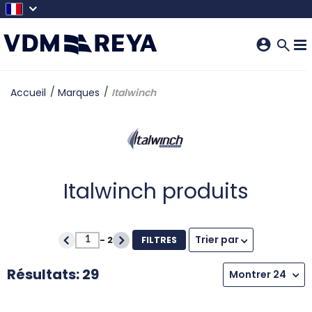
SKIP TO MAIN CONTENT
Accueil
Marques
Italwinch
Italwinch produits
Trier par
-
2
FILTRES
Résultats: 29
Montrer 24