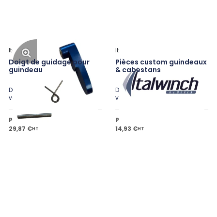
Italwinch
Italwinch
Doigt de guidage pour
Pièces custom guindeaux
guindeau
& cabestans
Disponible en plusieurs
Disponible en plusieurs
variantes
variantes
Prix public à partir de
Prix public à partir de
29,87 €
14,93 €
HT
HT