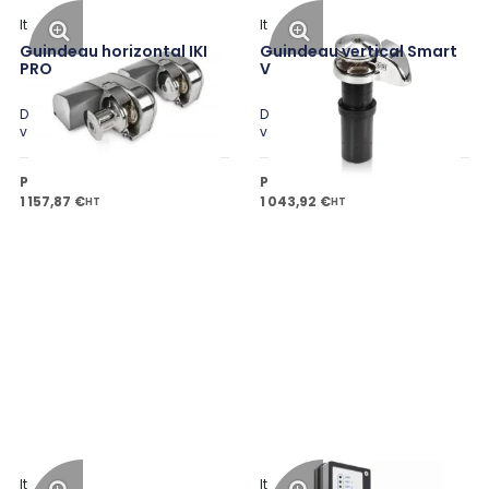
Italwinch
Italwinch
Guindeau horizontal IKI
Guindeau vertical Smart
PRO
V
Disponible en plusieurs
Disponible en plusieurs
variantes
variantes
Prix public à partir de
Prix public à partir de
1 157,87 €
1 043,92 €
HT
HT
Italwinch
Italwinch