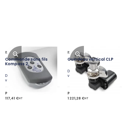
Italwinch
Italwinch
Commande sans fils
Guindeau vertical CLP
Kompass 2
Disponible en plusieurs
Disponible en plusieurs
variantes
variantes
Prix public à partir de
Prix public à partir de
117,41 €
1 221,28 €
HT
HT