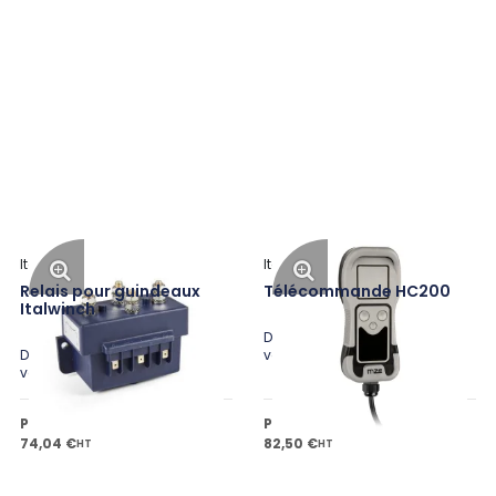
Italwinch
Italwinch
Relais pour guindeaux
Télécommande HC200
Italwinch
Disponible en plusieurs
Disponible en plusieurs
variantes
variantes
Prix public à partir de
Prix public à partir de
74,04 €
82,50 €
HT
HT