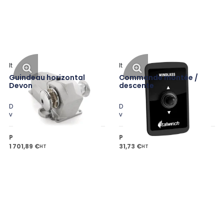
Italwinch
Italwinch
Guindeau horizontal
Commande montée /
Devon
descente
Disponible en plusieurs
Disponible en plusieurs
variantes
variantes
Prix public à partir de
Prix public à partir de
1 701,89 €
31,73 €
HT
HT