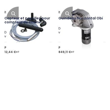
Italwinch
Italwinch
Capteur et pastilles pour
Guindeau horizontal Obi
compteur de chaîne
Disponible en plusieurs
Disponible en plusieurs
variantes
variantes
Prix public à partir de
Prix public à partir de
12,44 €
849,11 €
HT
HT