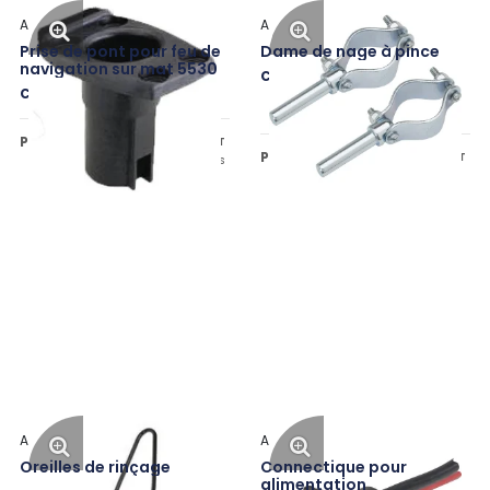
Attwood
Attwood
Prise de pont pour feu de
Dame de nage à pince
navigation sur mat 5530
Code: ATT-9146-3
Code: ATW91022-7
Prix public :
10,23 €
HT
Prix public :
11,27 €
HT
+ 0.04 € d'écotaxes
Attwood
Attwood
Oreilles de rinçage
Connectique pour
alimentation