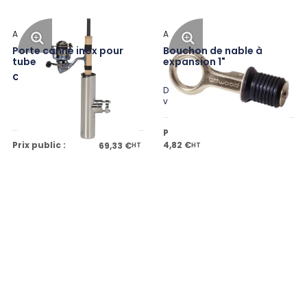
Attwood
Attwood
Porte canne inox pour
Bouchon de nable à
tube
expansion 1"
Code: ATW66970-7
Disponible en plusieurs
variantes
Prix public à partir de
Prix public :
4,82 €
69,33 €
HT
HT