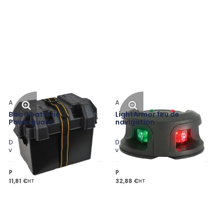
Attwood
Attwood
Bac à batterie
LightArmor feu de
Powerguard
navigation
Disponible en plusieurs
Disponible en plusieurs
variantes
variantes
Prix public à partir de
Prix public à partir de
11,81 €
32,88 €
HT
HT