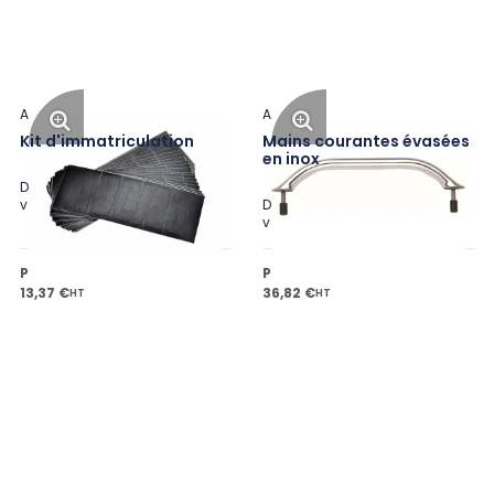
Attwood
Attwood
Kit d'immatriculation
Mains courantes évasées
en inox
Disponible en plusieurs
variantes
Disponible en plusieurs
variantes
Prix public à partir de
Prix public à partir de
13,37 €
36,82 €
HT
HT