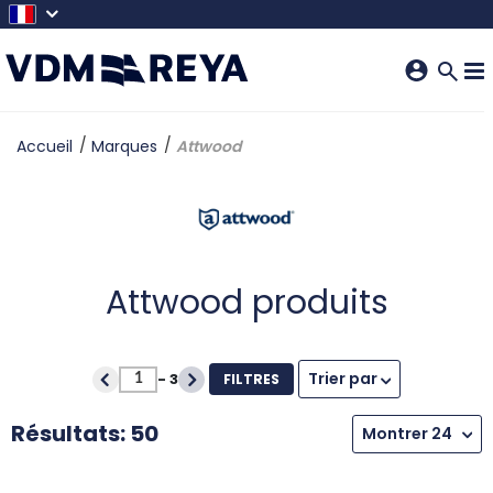
SKIP TO MAIN CONTENT
Accueil
Marques
Attwood
Attwood produits
Trier par
-
3
FILTRES
Résultats: 50
Montrer 24