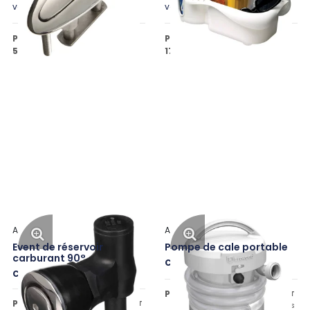
variantes
variantes
Prix public à partir de
Prix public à partir de
57,46 €
17,97 €
HT
HT
Attwood
Attwood
Event de réservoir
Pompe de cale portable
carburant 90°
Code: ATW4140-4
Code: ATW1674-6
Prix public :
67,39 €
HT
Prix public :
43,36 €
HT
+ 0.6 € d'écotaxes