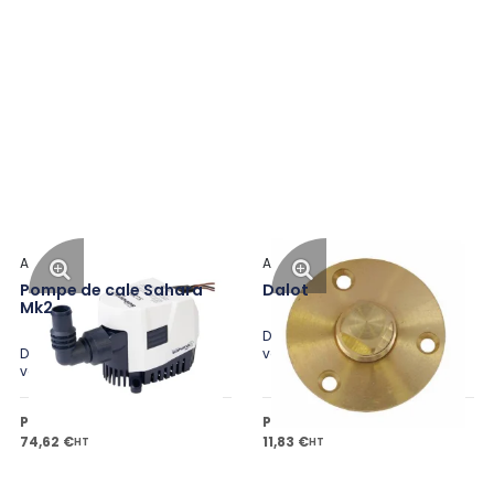
Attwood
Attwood
Pompe de cale Sahara
Dalot
Mk2
Disponible en plusieurs
Disponible en plusieurs
variantes
variantes
Prix public à partir de
Prix public à partir de
74,62 €
11,83 €
HT
HT