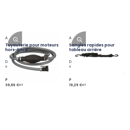
Attwood
Attwood
Tuyauterie pour moteurs
Sangles rapides pour
hors-bord
tableau arrière
Disponible en plusieurs
Disponible en plusieurs
variantes
variantes
Prix public à partir de
Prix public à partir de
39,86 €
19,29 €
HT
HT