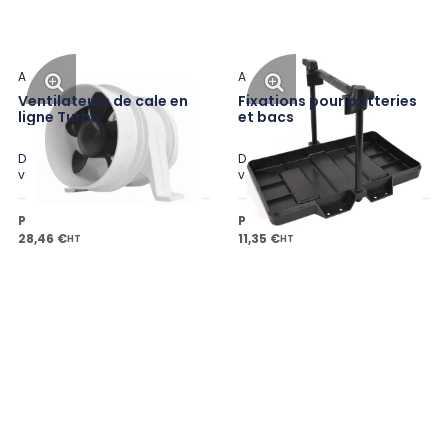
Attwood
Attwood
Ventilateurs de cale en
Fixations pour batteries
ligne Turbo
et bacs
Disponible en plusieurs
Disponible en plusieurs
variantes
variantes
Prix public à partir de
Prix public à partir de
28,46 €
11,35 €
HT
HT