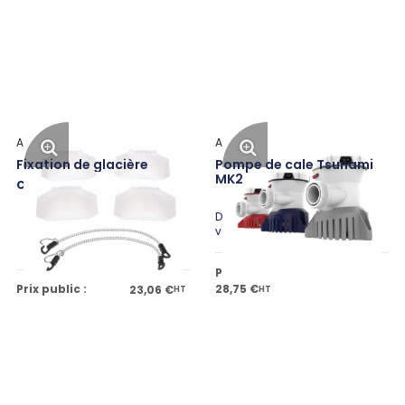
Attwood
Attwood
Fixation de glacière
Pompe de cale Tsunami
MK2
Code: ATW14137-7
Disponible en plusieurs
variantes
Prix public à partir de
Prix public :
28,75 €
23,06 €
HT
HT