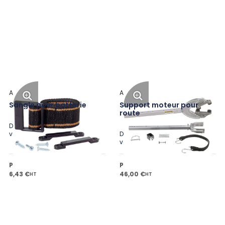
Attwood
Attwood
Sangle pour batterie
Support moteur pour
route
Disponible en plusieurs
variantes
Disponible en plusieurs
variantes
Prix public à partir de
Prix public à partir de
6,43 €
46,00 €
HT
HT