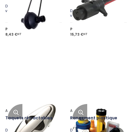
Disponible en plusieurs
variantes
Disponible en plusieurs
variantes
Prix public à partir de
Prix public à partir de
8,43 €
15,73 €
HT
HT
Attwood
Attwood
Taquets rétractables
Rangement plastique
Disponible en plusieurs
Disponible en plusieurs