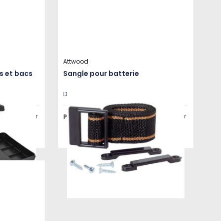
Attwood
s et bacs
Sangle pour batterie
antes
Disponible en plusieurs variantes
Prix public à partir de
11,35 €
6,43 €
HT
HT