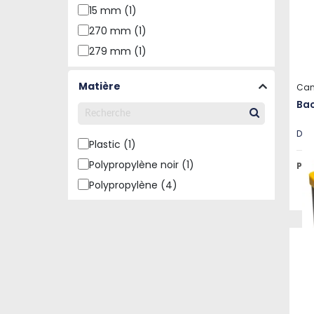
15 mm (1)
270 mm (1)
279 mm (1)
305 mm (1)
Matière
Can
410 mm (1)
Bac
Disp
Plastic (1)
Polypropylène noir (1)
Pri
Polypropylène (4)