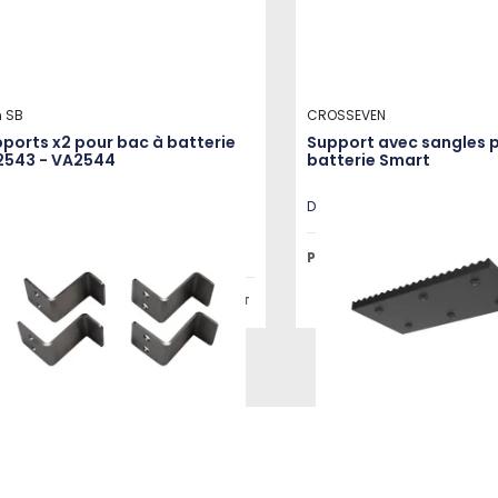
 SB
CROSSEVEN
ports x2 pour bac à batterie
Support avec sangles 
2543 - VA2544
batterie Smart
e: CANVA2555
Disponible en plusieurs vari
Prix public à partir de
 public :
17,19 €
HT