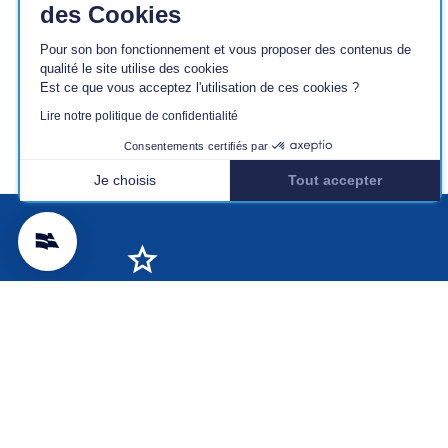
des Cookies
Pour son bon fonctionnement et vous proposer des contenus de
qualité le site utilise des cookies
Est ce que vous acceptez l'utilisation de ces cookies ?
Lire notre politique de confidentialité
Consentements certifiés par
Je choisis
Tout accepter
Axeptio consent
Plateforme de Gestion du Consentement : Personnalisez vos Optio
Notre plateforme vous permet d'adapter et de gérer vos paramètres 
+ DE 200 MARQUES
30 0
VDM-REYA
À PR