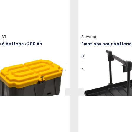
 SB
Attwood
 à batterie >200 Ah
Fixations pour batterie
onible en plusieurs variantes
Disponible en plusieurs vari
x public à partir de
Prix public à partir de
156,40 €
HT