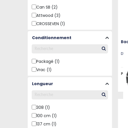
Can SB (2)
Attwood (3)
CROSSEVEN (1)
Conditionnement
Bac
Disp
Packagé (1)
Vrac (1)
Pri
Longueur
308 (1)
100 cm (1)
137 cm (1)