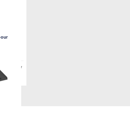
pour
antes
30,00 €
HT