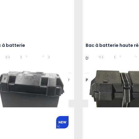
 à batterie
Bac à batterie haute r
onible en plusieurs variantes
Disponible en plusieurs vari
x public à partir de
Prix public à partir de
21,65 €
HT