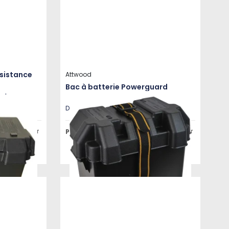
ésistance
Attwood
Bac à batterie Powerguard
antes
Disponible en plusieurs variantes
Prix public à partir de
23,25 €
11,81 €
HT
HT